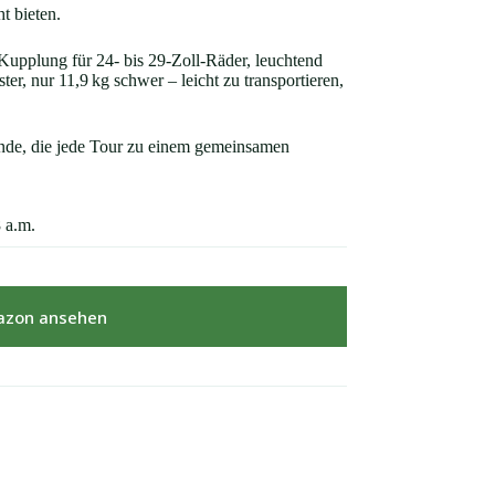
t bieten.
 Kupplung für 24‑ bis 29‑Zoll‑Räder, leuchtend
ter, nur 11,9 kg schwer – leicht zu transportieren,
unde, die jede Tour zu einem gemeinsamen
8 a.m.
azon ansehen